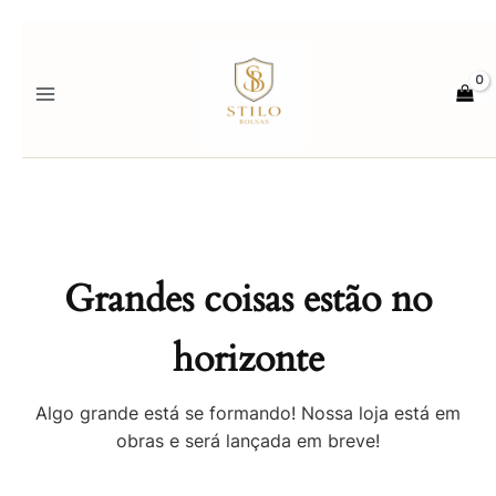
Ir
para
o
conteúdo
Grandes coisas estão no
horizonte
Algo grande está se formando! Nossa loja está em
obras e será lançada em breve!