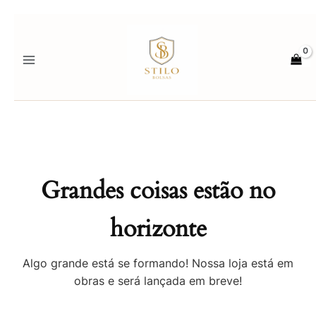
Ir
para
o
conteúdo
Grandes coisas estão no
horizonte
Algo grande está se formando! Nossa loja está em
obras e será lançada em breve!