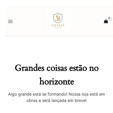
Ir
para
o
conteúdo
Grandes coisas estão no
horizonte
Algo grande está se formando! Nossa loja está em
obras e será lançada em breve!