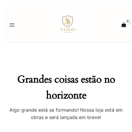
Ir
para
o
conteúdo
Grandes coisas estão no
horizonte
Algo grande está se formando! Nossa loja está em
obras e será lançada em breve!