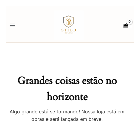
Ir
para
o
conteúdo
Grandes coisas estão no
horizonte
Algo grande está se formando! Nossa loja está em
obras e será lançada em breve!