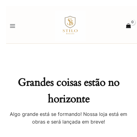
Ir
para
o
conteúdo
Grandes coisas estão no
horizonte
Algo grande está se formando! Nossa loja está em
obras e será lançada em breve!