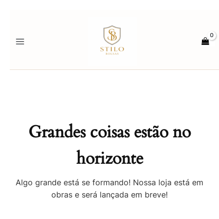
Ir
para
o
conteúdo
Grandes coisas estão no
horizonte
Algo grande está se formando! Nossa loja está em
obras e será lançada em breve!