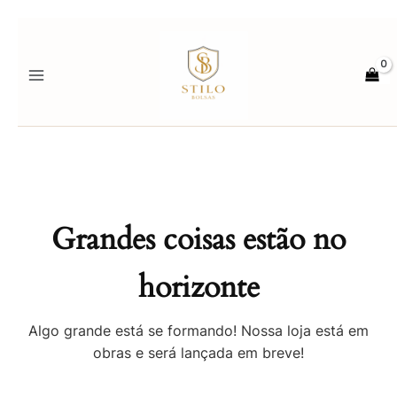
Ir
para
o
conteúdo
Grandes coisas estão no
horizonte
Algo grande está se formando! Nossa loja está em
obras e será lançada em breve!