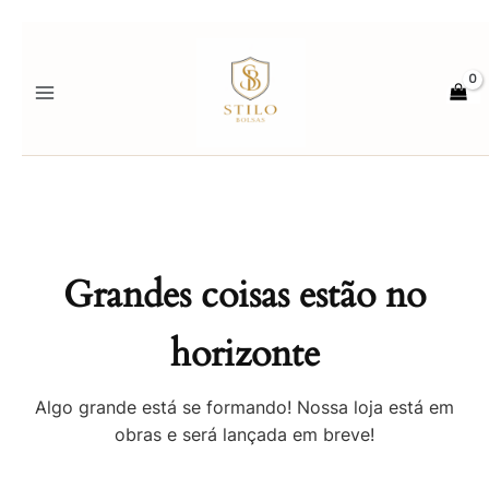
Ir
para
o
conteúdo
Grandes coisas estão no
horizonte
Algo grande está se formando! Nossa loja está em
obras e será lançada em breve!