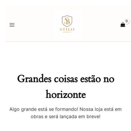
Ir
para
o
conteúdo
Grandes coisas estão no
horizonte
Algo grande está se formando! Nossa loja está em
obras e será lançada em breve!