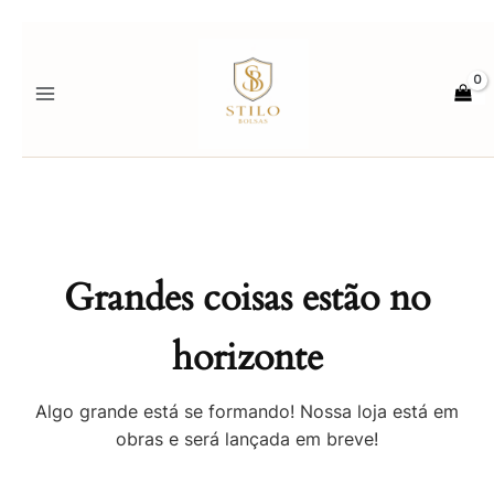
Ir
para
o
conteúdo
Grandes coisas estão no
horizonte
Algo grande está se formando! Nossa loja está em
obras e será lançada em breve!