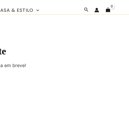
Pesquisar
ASA & ESTILO
te
da em breve!