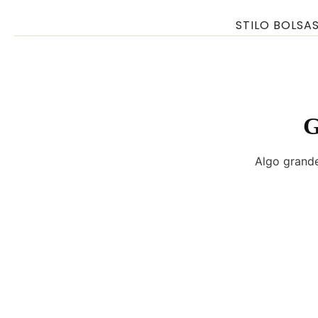
Ir
STILO BOLSA
para
o
conteúdo
G
Algo grande