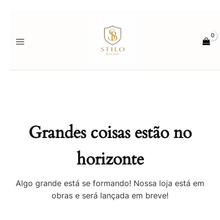
Ir
para
o
conteúdo
Grandes coisas estão no
horizonte
Algo grande está se formando! Nossa loja está em
obras e será lançada em breve!