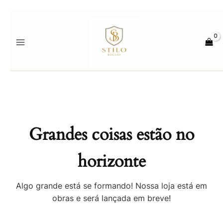
Ir
para
o
conteúdo
Grandes coisas estão no
horizonte
Algo grande está se formando! Nossa loja está em
obras e será lançada em breve!