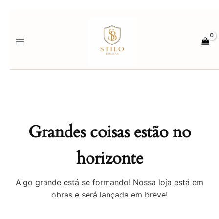
Ir
para
o
conteúdo
Grandes coisas estão no
horizonte
Algo grande está se formando! Nossa loja está em
obras e será lançada em breve!