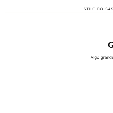
Ir
STILO BOLSA
para
o
conteúdo
G
Algo grande