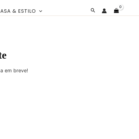
Pesquisar
ASA & ESTILO
te
da em breve!