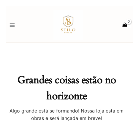
Ir
para
o
conteúdo
Grandes coisas estão no
horizonte
Algo grande está se formando! Nossa loja está em
obras e será lançada em breve!