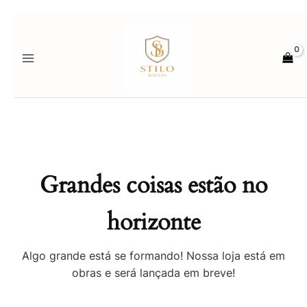
Ir
para
o
conteúdo
Grandes coisas estão no
horizonte
Algo grande está se formando! Nossa loja está em
obras e será lançada em breve!