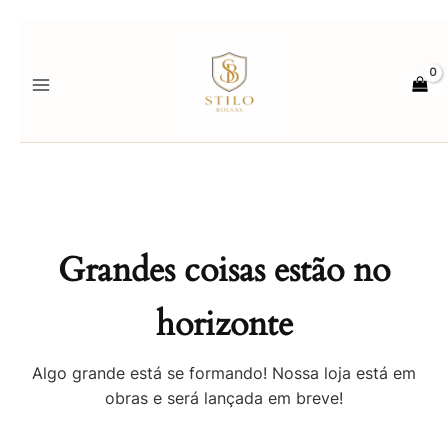
Ir
para
o
conteúdo
Grandes coisas estão no
horizonte
Algo grande está se formando! Nossa loja está em
obras e será lançada em breve!