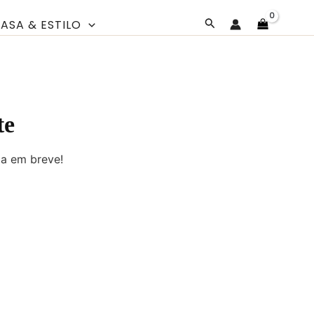
Pesquisar
ASA & ESTILO
te
da em breve!