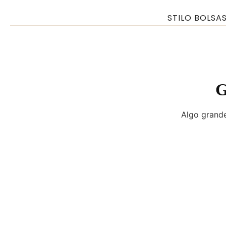
Ir
STILO BOLSA
para
o
conteúdo
G
Algo grande