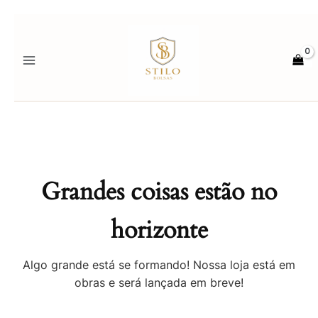
Ir
para
o
conteúdo
Grandes coisas estão no
horizonte
Algo grande está se formando! Nossa loja está em
obras e será lançada em breve!