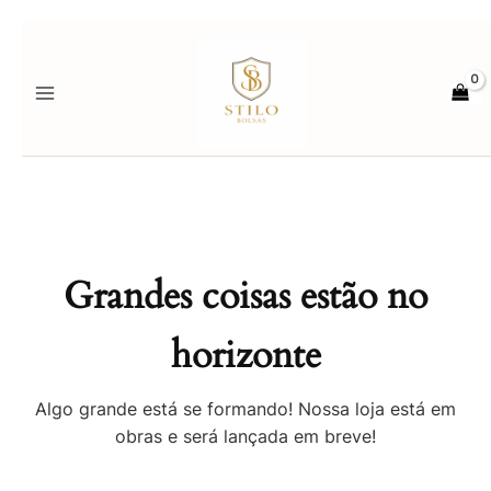
Ir
para
o
conteúdo
Grandes coisas estão no
horizonte
Algo grande está se formando! Nossa loja está em
obras e será lançada em breve!