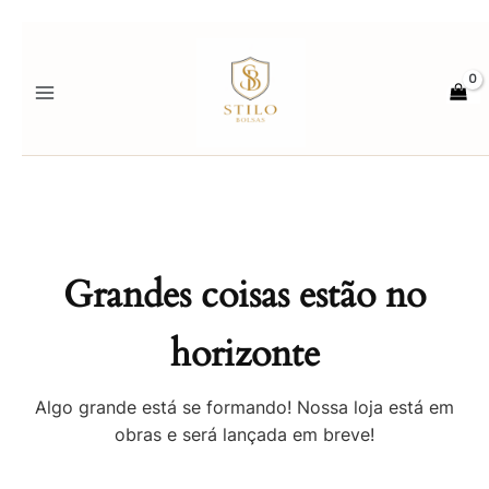
Ir
para
o
conteúdo
Grandes coisas estão no
horizonte
Algo grande está se formando! Nossa loja está em
obras e será lançada em breve!