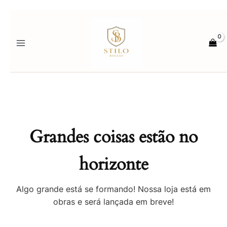
Ir
para
o
conteúdo
Grandes coisas estão no
horizonte
Algo grande está se formando! Nossa loja está em
obras e será lançada em breve!