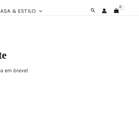
Pesquisar
ASA & ESTILO
te
da em breve!