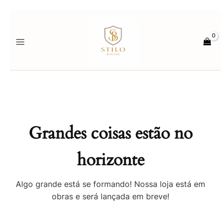
Ir
para
o
conteúdo
Grandes coisas estão no
horizonte
Algo grande está se formando! Nossa loja está em
obras e será lançada em breve!