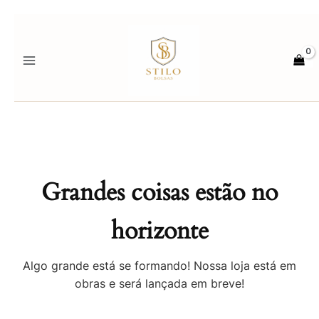
Ir
para
o
conteúdo
Grandes coisas estão no
horizonte
Algo grande está se formando! Nossa loja está em
obras e será lançada em breve!