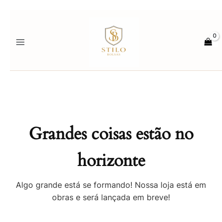
Ir
para
o
conteúdo
Grandes coisas estão no
horizonte
Algo grande está se formando! Nossa loja está em
obras e será lançada em breve!