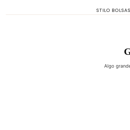
Ir
STILO BOLSA
para
o
conteúdo
G
Algo grande