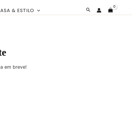
Pesquisar
ASA & ESTILO
te
da em breve!