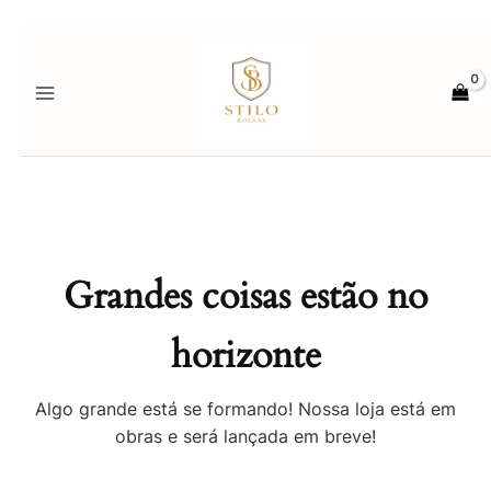
Ir
para
o
conteúdo
Grandes coisas estão no
horizonte
Algo grande está se formando! Nossa loja está em
obras e será lançada em breve!