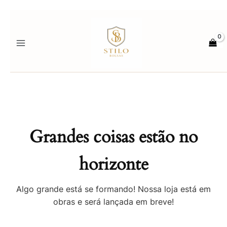
Ir
para
o
conteúdo
Grandes coisas estão no
horizonte
Algo grande está se formando! Nossa loja está em
obras e será lançada em breve!