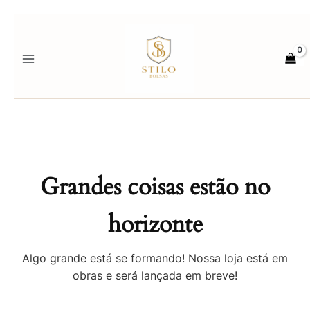
Ir
para
o
conteúdo
Grandes coisas estão no
horizonte
Algo grande está se formando! Nossa loja está em
obras e será lançada em breve!