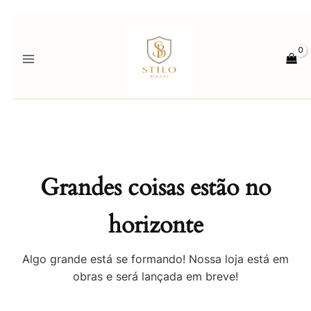
Ir
para
o
conteúdo
Grandes coisas estão no
horizonte
Algo grande está se formando! Nossa loja está em
obras e será lançada em breve!