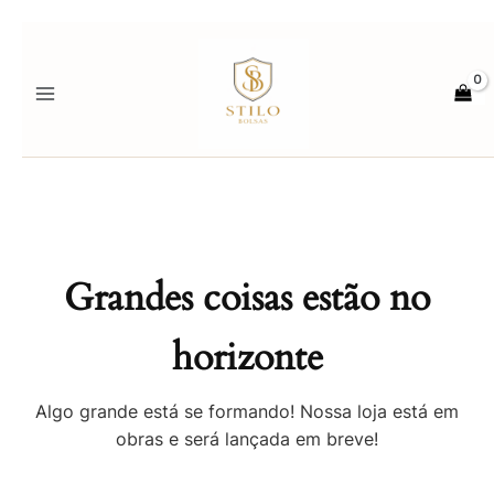
Ir
para
o
conteúdo
Grandes coisas estão no
horizonte
Algo grande está se formando! Nossa loja está em
obras e será lançada em breve!