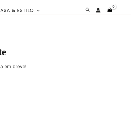
Pesquisar
ASA & ESTILO
te
da em breve!