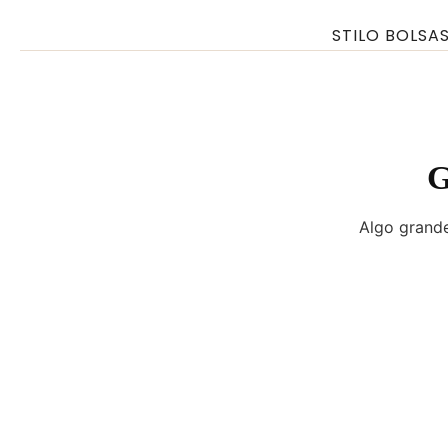
Ir
STILO BOLSA
para
o
conteúdo
G
Algo grande