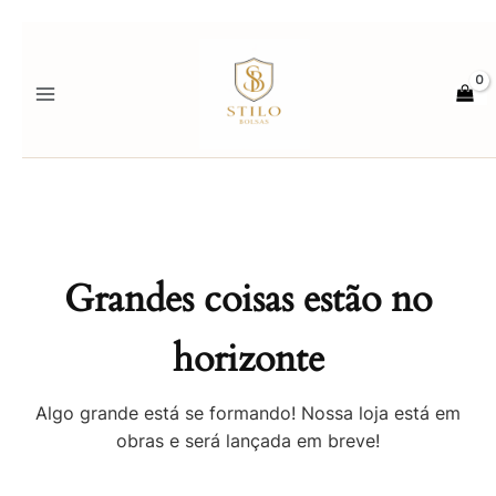
Ir
para
o
conteúdo
Grandes coisas estão no
horizonte
Algo grande está se formando! Nossa loja está em
obras e será lançada em breve!