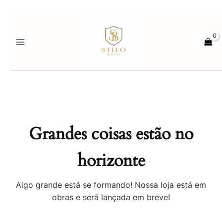
Ir
para
o
conteúdo
Grandes coisas estão no
horizonte
Algo grande está se formando! Nossa loja está em
obras e será lançada em breve!