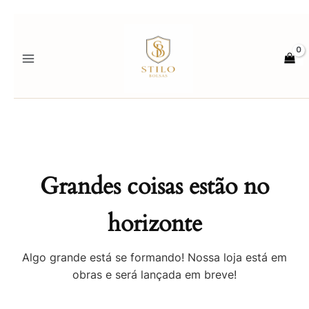
Ir
para
o
conteúdo
Grandes coisas estão no
horizonte
Algo grande está se formando! Nossa loja está em
obras e será lançada em breve!