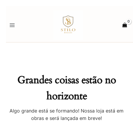
Ir
para
o
conteúdo
Grandes coisas estão no
horizonte
Algo grande está se formando! Nossa loja está em
obras e será lançada em breve!