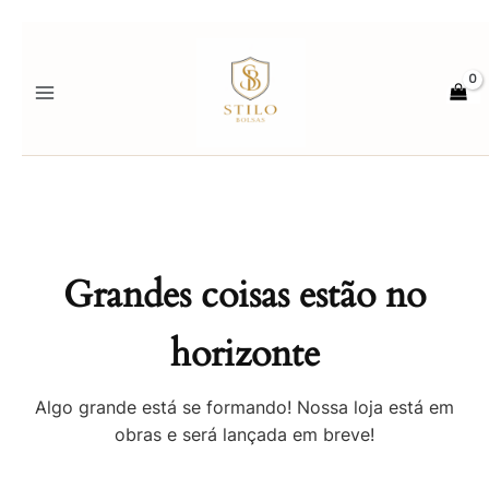
Ir
para
o
conteúdo
Grandes coisas estão no
horizonte
Algo grande está se formando! Nossa loja está em
obras e será lançada em breve!